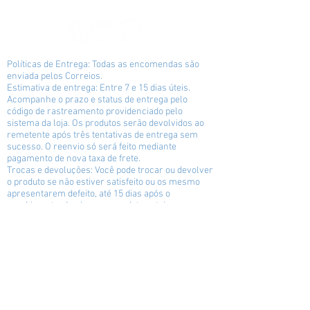
Políticas de Entrega: Todas as encomendas são
enviada pelos Correios.
Estimativa de entrega: Entre 7 e 15 dias úteis.
Acompanhe o prazo e status de entrega pelo
código de rastreamento providenciado pelo
sistema da loja. Os produtos serão devolvidos ao
remetente após três tentativas de entrega sem
sucesso. O reenvio só será feito mediante
pagamento de nova taxa de frete.
Trocas e devoluções: Você pode trocar ou devolver
o produto se não estiver satisfeito ou os mesmo
apresentarem defeito, até 15 dias após o
recebimento, desde que o produto esteja nas
mesmas condições e contento os mesmos itens
da compra original. A loja não se responsabiliza
por defeitos causados pelo serviço de entrega,
apenas defeitos de produção.
Cancelamento: você pode cancelar sua compra
até o momento da preparação do pacote e
autógrafo.
Reembolso: Será efetuado integralmente caso a