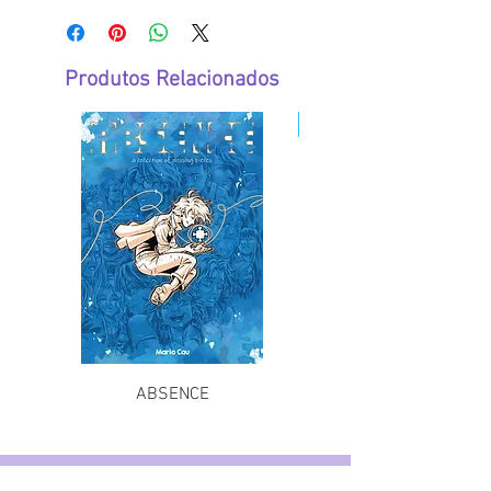
Produtos Relacionados
E-Book
ABSENCE
The Long Journey Bac