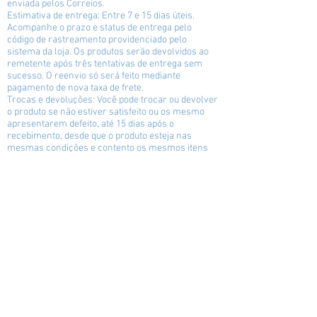
enviada pelos Correios.
Estimativa de entrega: Entre 7 e 15 dias úteis.
Acompanhe o prazo e status de entrega pelo
código de rastreamento providenciado pelo
sistema da loja. Os produtos serão devolvidos ao
remetente após três tentativas de entrega sem
sucesso. O reenvio só será feito mediante
pagamento de nova taxa de frete.
Trocas e devoluções: Você pode trocar ou devolver
o produto se não estiver satisfeito ou os mesmo
apresentarem defeito, até 15 dias após o
recebimento, desde que o produto esteja nas
mesmas condições e contento os mesmos itens
da compra original. A loja não se responsabiliza
por defeitos causados pelo serviço de entrega,
apenas defeitos de produção.
Cancelamento: você pode cancelar sua compra
até o momento da preparação do pacote e
autógrafo.
Reembolso: Será efetuado integralmente caso a
compra seja cancelada até o momento de
autógrafo e empacotamento. Após esta etapa, será
feito o reembolso parcial. O reembolso segue as
regras e prazos dos sistemas que gerenciam a
forma de pagamento utilizada pela loja e pelo
cliente.
Para commissions / encomendas de artes