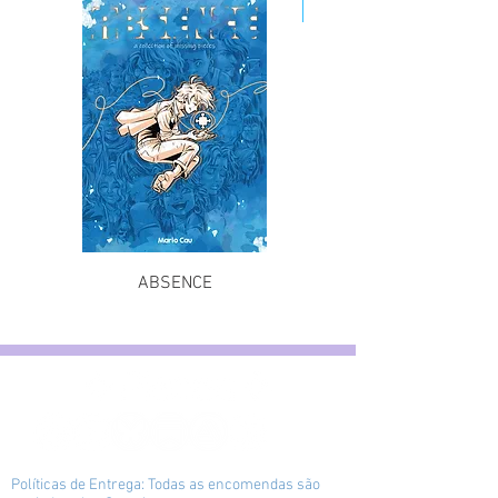
E-Book
ABSENCE
The Long Journey Bac
Políticas de Entrega: Todas as encomendas são