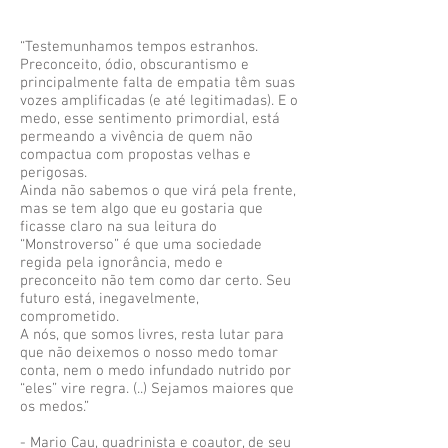
“Testemunhamos tempos estranhos.
Preconceito, ódio, obscurantismo e
principalmente falta de empatia têm suas
vozes amplificadas (e até legitimadas). E o
medo, esse sentimento primordial, está
permeando a vivência de quem não
compactua com propostas velhas e
perigosas.
Ainda não sabemos o que virá pela frente,
mas se tem algo que eu gostaria que
ficasse claro na sua leitura do
“Monstroverso” é que uma sociedade
regida pela ignorância, medo e
preconceito não tem como dar certo. Seu
futuro está, inegavelmente,
comprometido.
A nós, que somos livres, resta lutar para
que não deixemos o nosso medo tomar
conta, nem o medo infundado nutrido por
“eles” vire regra. (..) Sejamos maiores que
os medos.”
- Mario Cau, quadrinista e coautor, de seu